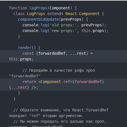
function
logProps
(
Component
)
{
class
LogProps
extends
React
.
Component
{
componentDidUpdate
(
prevProps
)
{
      console
.
log
(
'old props:'
,
 prevProps
)
;
      console
.
log
(
'new props:'
,
this
.
props
)
;
}
render
(
)
{
const
{
forwardedRef
,
...
rest
}
=
this
.
props
;
// Передаём в качестве рефа проп 
"forwardedRef"
return
<
Component
ref
=
{
forwardedRef
}
{
...
rest
}
/>
;
}
}
// Обратите внимание, что React.forwardRef 
передает "ref" вторым аргументом.
// Мы можем передать его дальше как проп, 