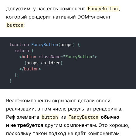
Контекст
Допустим, у нас есть компонент
,
FancyButton
Предохранители
который рендерит нативный DOM-элемент
Перенаправление рефов
:
button
Фрагменты
Компоненты высшего порядка
function
FancyButton
(
props
)
{
Взаимодействие со сторонними библиотеками
return
(
JSX в деталях
<
button
className
=
"
FancyButton
"
>
Оптимизация производительности
{
props
.
children
}
</
button
>
Порталы
)
;
API для компонента Profiler
}
React без ES6
React без JSX
React-компоненты скрывают детали своей
Согласование
реализации, в том числе результат рендеринга.
Рефы и DOM
Реф элемента
из
обычно
button
FancyButton
Рендер-пропсы
и не требуется
другим компонентам. Это хорошо,
поскольку такой подход не даёт компонентам
Статическая типизация