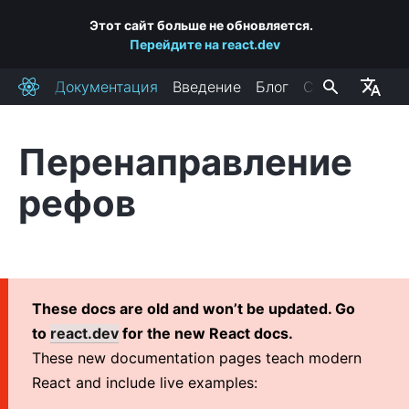
Этот сайт больше не обновляется.
Перейдите на react.dev
Документация
Введение
Блог
Сообщество
React
Перенаправление
УСТАНОВКА
рефов
Начало работы
Добавляем React на сайт
Создаём новое React-приложение
Ссылки на CDN
These docs are old and won’t be updated. Go
Release Channels
to
react.dev
for the new React docs.
These new documentation pages teach modern
ОСНОВНЫЕ ПОНЯТИЯ
React and include live examples:
1. Привет, мир