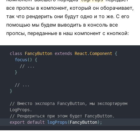
все пропсы в компонент, который он оборачивает,
так что рендерить они будут одно и то же. С его
помощью мы будем выводить в консоль все
пропсы, переданные в наш компонент с кнопкой:
class
FancyButton
extends
React
.
Component
{
focus
(
)
{
// ...
}
// ...
}
// Вместо экспорта FancyButton, мы экспортируем 
LogProps.
// Рендериться при этом будет FancyButton.
export
default
logProps
(
FancyButton
)
;