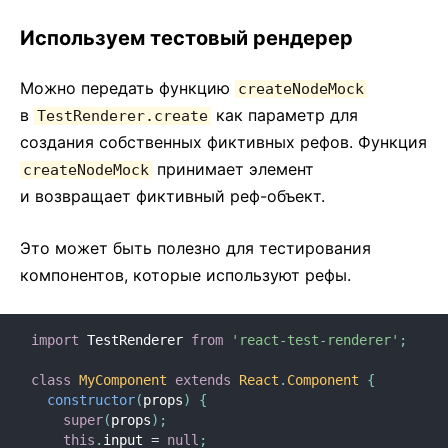
Используем тестовый рендерер
Можно передать функцию
createNodeMock
в
как параметр для
TestRenderer.create
создания собственных фиктивных рефов. Функция
принимает элемент
createNodeMock
и возвращает фиктивный реф-объект.
Это может быть полезно для тестирования
компонентов, которые используют рефы.
import
 TestRenderer 
from
'react-test-renderer'
;
class
MyComponent
extends
React
.
Component
{
constructor
(
props
)
{
super
(
props
)
;
this
.
input 
=
null
;