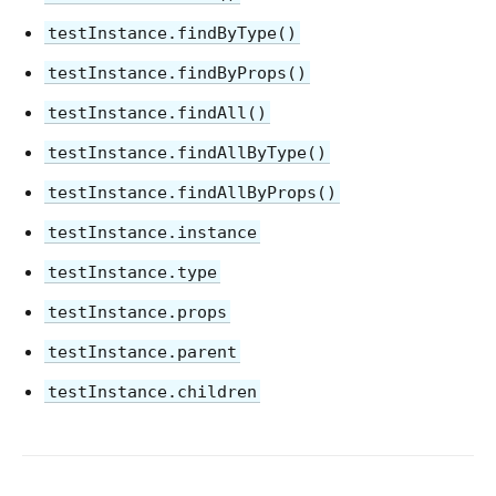
Политика версионирования
testInstance.findByType()
Виртуальный DOM и детали его реализации в React
testInstance.findByProps()
testInstance.findAll()
testInstance.findAllByType()
testInstance.findAllByProps()
testInstance.instance
testInstance.type
testInstance.props
testInstance.parent
testInstance.children