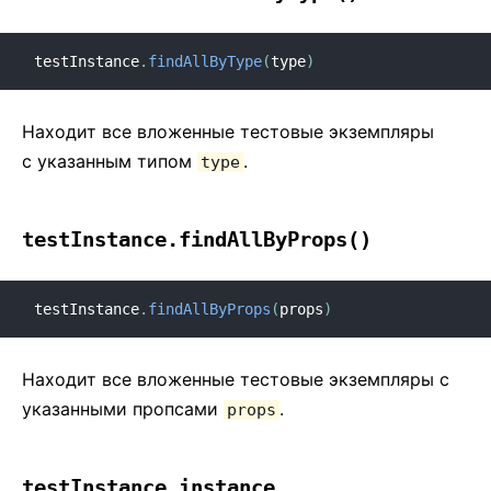
testInstance
.
findAllByType
(
type
)
Находит все вложенные тестовые экземпляры
с указанным типом
.
type
testInstance.findAllByProps()
testInstance
.
findAllByProps
(
props
)
Находит все вложенные тестовые экземпляры c
указанными пропсами
.
props
testInstance.instance