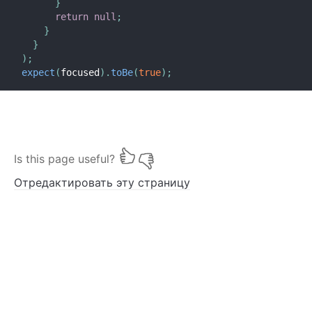
}
return
null
;
}
}
)
;
expect
(
focused
)
.
toBe
(
true
)
;
Is this page useful?
Отредактировать эту страницу