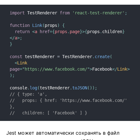
Контекст
Предохранители
import
 TestRenderer 
from
'react-test-renderer'
;
Перенаправление рефов
function
Link
(
props
)
{
Фрагменты
return
<
a
href
=
{
props
.
page
}
>
{
props
.
children
}
Компоненты высшего порядка
</
a
>
;
}
Взаимодействие со сторонними библиотеками
JSX в деталях
const
 testRenderer 
=
 TestRenderer
.
create
(
<
Link
Оптимизация производительности
page
=
"
https://www.facebook.com/
"
>
Facebook
</
Link
>
Порталы
)
;
API для компонента Profiler
console
.
log
(
testRenderer
.
toJSON
(
)
)
;
React без ES6
// { type: 'a',
//   props: { href: 'https://www.facebook.com/' 
React без JSX
},
Согласование
//   children: [ 'Facebook' ] }
Рефы и DOM
Рендер-пропсы
Jest может автоматически сохранять в файл
Статическая типизация