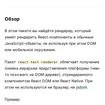
2. Знакомство с JSX
3. Рендеринг элементов
4. Компоненты и пропсы
Обзор
5. Состояние и жизненный цикл
6. Обработка событий
В этом пакете вы найдёте рендерер, который
умеет рендерить React-компоненты в обычные
7. Условный рендеринг
JavaScript-объекты, не используя при этом DOM
8. Списки и ключи
или мобильное окружение.
9. Формы
10. Подъём состояния
Пакет
облегчает получение
react-test-renderer
11. Композиция против наследования
снимка иерархии представления платформы (чем-
12. Философия React
то похожего на DOM-дерево), отрендеренного
компонентом React DOM или React Native. При
ПРОДВИНУТЫЕ ТЕМЫ
этом не используются ни браузер, ни
jsdom
.
Доступность контента
Пример:
Разделение кода