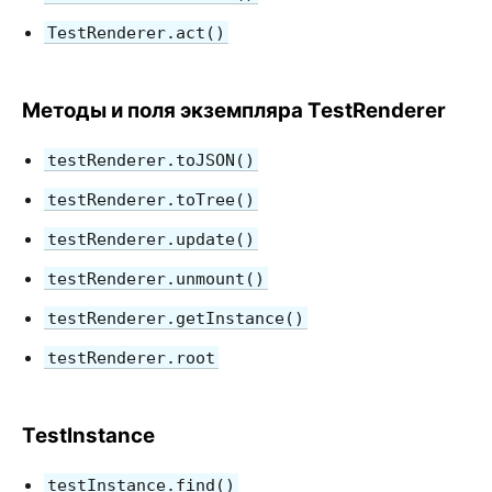
Рецепты тестирования
Среды тестирования
TestRenderer.act()
УЧАСТИЕ В ПРОЕКТЕ
Методы и поля экземпляра TestRenderer
Как внести свой вклад?
testRenderer.toJSON()
Устройство кодовой базы
Детали реализации
testRenderer.toTree()
Принципы проектирования React
testRenderer.update()
testRenderer.unmount()
FAQ
testRenderer.getInstance()
AJAX и обращение к API
testRenderer.root
Babel, JSX и этапы сборки
Передача функций в компоненты
Состояние компонента
TestInstance
Стилизация и CSS
testInstance.find()
Структура файлов