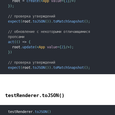
  root 
=
create
(
<
App
value
=
{
1
}
/>
)
}
)
;
// проверка утверждений
expect
(
root
.
toJSON
(
)
)
.
toMatchSnapshot
(
)
;
// обновление с некоторыми отличающимися 
пропсами
act
(
(
)
=>
{
  root
.
update
(
<
App
value
=
{
2
}
/>
)
;
}
)
// проверка утверждений
expect
(
root
.
toJSON
(
)
)
.
toMatchSnapshot
(
)
;
testRenderer.toJSON()
testRenderer
.
toJSON
(
)