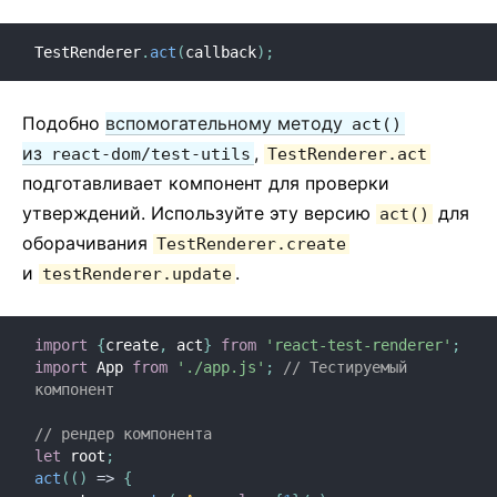
TestRenderer
.
act
(
callback
)
;
Подобно
вспомогательному методу
act()
из
,
react-dom/test-utils
TestRenderer.act
подготавливает компонент для проверки
утверждений. Используйте эту версию
для
act()
оборачивания
TestRenderer.create
и
.
testRenderer.update
import
{
create
,
 act
}
from
'react-test-renderer'
;
import
 App 
from
'./app.js'
;
// Тестируемый 
компонент
// рендер компонента
let
 root
;
act
(
(
)
=>
{