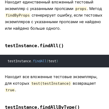
Находит единственный вложенный тестовый
экземпляр с указанными пропсами
. Метод
props
сгенерирует ошибку, если тестовых
findByProps
экземпляров с указанными пропсами не найдено
или найдено больше одного.
testInstance.findAll()
testInstance
.
findAll
(
test
)
Находит все вложенные тестовые экземпляры,
для которых
возвращает
test(testInstance)
.
true
testInstance.findAllByType()