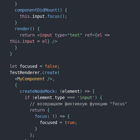
}
componentDidMount
(
)
{
this
.
input
.
focus
(
)
;
}
render
(
)
{
return
<
input
type
=
"
text
"
ref
=
{
el
=>
this
.
input 
=
 el
}
/>
}
}
let
 focused 
=
false
;
TestRenderer
.
create
(
<
MyComponent
/>
,
{
createNodeMock
:
(
element
)
=>
{
if
(
element
.
type 
===
'input'
)
{
// возвращаем фиктивную функцию "focus"
return
{
focus
:
(
)
=>
{
            focused 
=
true
;
}
}
;