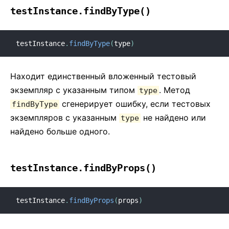
testInstance.findByType()
testInstance
.
findByType
(
type
)
Находит единственный вложенный тестовый
экземпляр с указанным типом
. Метод
type
сгенерирует ошибку, если тестовых
findByType
экземпляров с указанным
не найдено или
type
найдено больше одного.
testInstance.findByProps()
testInstance
.
findByProps
(
props
)