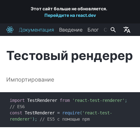
Этот сайт больше не обновляется.
Перейдите на react.dev
Документация
Введение
Блог
Сообщество
React
Тестовый рендерер
УСТАНОВКА
Начало работы
Импортирование
Добавляем React на сайт
Создаём новое React-приложение
Ссылки на CDN
import
 TestRenderer 
from
'react-test-renderer'
;
Release Channels
// ES6
const
 TestRenderer 
=
require
(
'react-test-
renderer'
)
;
// ES5 с помощью npm
ОСНОВНЫЕ ПОНЯТИЯ
1. Привет, мир