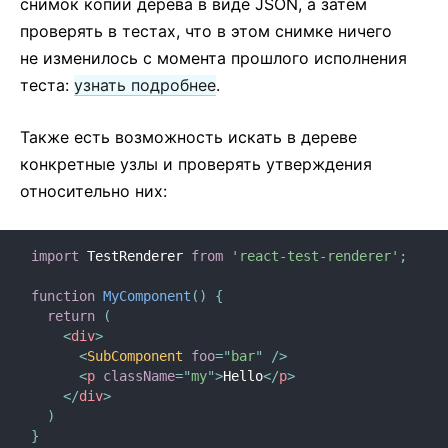
снимок копии дерева в виде JSON, а затем
Строгий режим
проверять в тестах, что в этом снимке ничего
Проверка типов с помощью PropTypes
не изменилось с момента прошлого исполнения
Неуправляемые компоненты
теста:
узнать подробнее
.
Веб-компоненты
Также есть возможность искать в дереве
СПРАВОЧНИК API
конкретные узлы и проверять утверждения
относительно них:
React
React.Component
ReactDOM
import
 TestRenderer 
from
'react-test-renderer'
;
ReactDOMClient
function
MyComponent
(
)
{
ReactDOMServer
return
(
<
div
>
Элементы DOM
<
SubComponent
foo
=
"
bar
"
/>
SyntheticEvent
<
p
className
=
"
my
"
>
Hello
</
p
>
Утилиты для тестирования
</
div
>
)
Тестовый рендерер
}