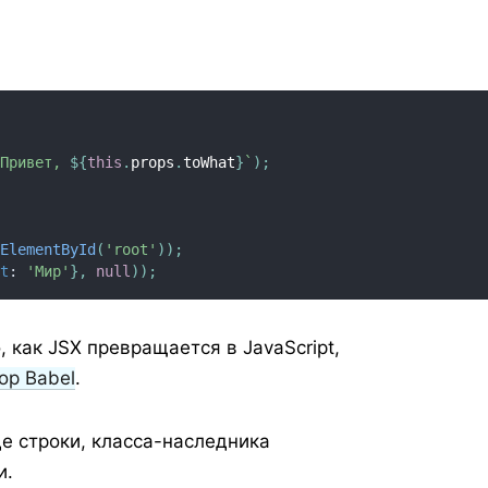
`
Привет, 
${
this
.
props
.
toWhat
}
`
)
;
tElementById
(
'root'
)
)
;
at
:
'Мир'
}
,
null
)
)
;
 как JSX превращается в JavaScript,
ор Babel
.
е строки, класса-наследника
и.