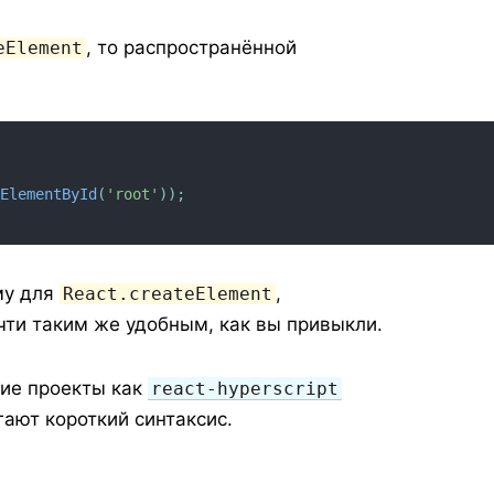
, то распространённой
eElement
tElementById
(
'root'
)
)
;
му для
,
React.createElement
очти таким же удобным, как вы привыкли.
кие проекты как
react-hyperscript
гают короткий синтаксис.