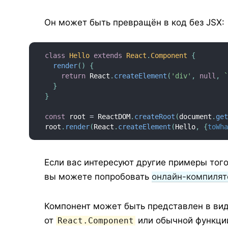
Он может быть превращён в код без JSX:
class
Hello
extends
React
.
Component
{
render
(
)
{
return
 React
.
createElement
(
'div'
,
null
,
}
}
const
 root 
=
 ReactDOM
.
createRoot
(
document
.
ge
root
.
render
(
React
.
createElement
(
Hello
,
{
toWh
Если вас интересуют другие примеры того,
вы можете попробовать
онлайн-компилят
Компонент может быть представлен в вид
от
или обычной функци
React.Component