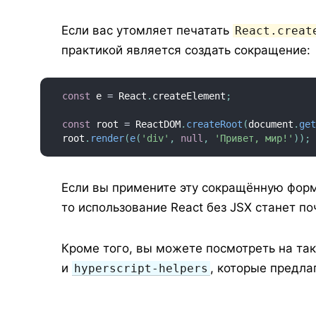
Если вас утомляет печатать
React.creat
практикой является создать сокращение:
const
 e 
=
 React
.
createElement
;
const
 root 
=
 ReactDOM
.
createRoot
(
document
.
ge
root
.
render
(
e
(
'div'
,
null
,
'Привет, мир!'
)
)
;
Если вы примените эту сокращённую фор
то использование React без JSX станет п
Кроме того, вы можете посмотреть на та
и
, которые предла
hyperscript-helpers