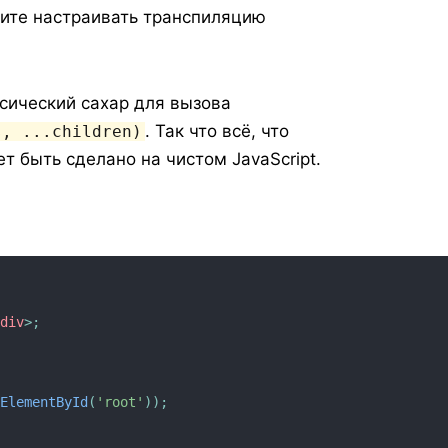
отите настраивать транспиляцию
сический сахар для вызова
. Так что всё, что
s, ...children)
 быть сделано на чистом JavaScript.
/
div
>
;
tElementById
(
'root'
)
)
;