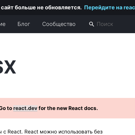
 сайт больше не обновляется.
Перейдите на reac
ие
Блог
Сообщество
SX
 Go to
react.dev
for the new React docs.
 с React. React можно использовать без