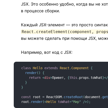
JSX. Это особенно удобно, когда вы не х
в процессе сборки.
Каждый JSX-элемент — это просто синтак
React.createElement(component, prop
вы можете сделать при помощи JSX, может
Например, вот код с JSX:
class
Hello
extends
React
.
Component
{
render
(
)
{
return
<
div
>
Привет, 
{
this
.
props
.
toWhat
}
<
}
}
const
 root 
=
 ReactDOM
.
createRoot
(
document
.
ge
root
.
render
(
<
Hello
toWhat
=
"
Мир
"
/>
)
;